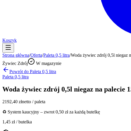
Koszyk
Strona główna
/
Oferta
/
Paleta 0,5 litra
/
Woda żywiec zdrój 0,5l niegaz n
Żywiec Zdrój
W magazynie
Powrót do
Paleta 0,5 litra
Paleta 0,5 litra
Woda żywiec zdrój 0,5l niegaz na palecie 1
2192,40
zł
netto / paleta
♻️ System kaucyjny – zwrot 0,50 zł za każdą butelkę
1,45
zł / butelka