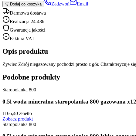
Zadzwoń
Email
🛒 Dodaj do koszyka
Darmowa dostawa
Realizacja 24-48h
Gwarancja jakości
Faktura VAT
Opis produktu
Żywiec Zdrój niegazowany pochodzi prosto z gór. Charakteryzuje si
Podobne produkty
Staropolanka 800
0.5l woda mineralna staropolanka 800 gazowana x1
1166,40
zł
netto
Zobacz produkt
Staropolanka 800