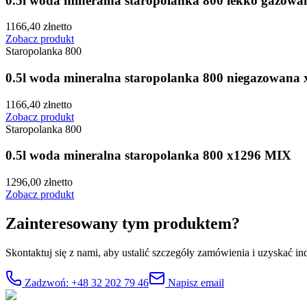
0.5l woda mineralna staropolanka 800 lekko gazowa
1166,40
zł
netto
Zobacz produkt
Staropolanka 800
0.5l woda mineralna staropolanka 800 niegazowana
1166,40
zł
netto
Zobacz produkt
Staropolanka 800
0.5l woda mineralna staropolanka 800 x1296 MIX
1296,00
zł
netto
Zobacz produkt
Zainteresowany tym produktem?
Skontaktuj się z nami, aby ustalić szczegóły zamówienia i uzyskać in
Zadzwoń: +48 32 202 79 46
Napisz email