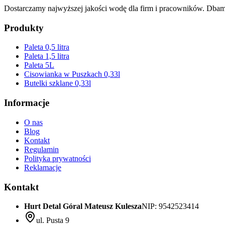
Dostarczamy najwyższej jakości wodę dla firm i pracowników. Dba
Produkty
Paleta 0,5 litra
Paleta 1,5 litra
Paleta 5L
Cisowianka w Puszkach 0,33l
Butelki szklane 0,33l
Informacje
O nas
Blog
Kontakt
Regulamin
Polityka prywatności
Reklamacje
Kontakt
Hurt Detal Góral Mateusz Kulesza
NIP: 9542523414
ul. Pusta 9