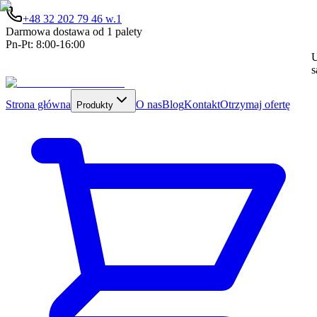
+48 32 202 79 46 w.1
Darmowa dostawa od 1 palety
Pn-Pt: 8:00-16:00
U
s
Strona główna
O nas
Blog
Kontakt
Otrzymaj ofertę
Produkty