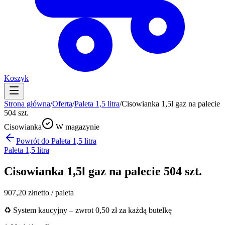
Koszyk
Strona główna
/
Oferta
/
Paleta 1,5 litra
/
Cisowianka 1,5l gaz na palecie
504 szt.
Cisowianka
W magazynie
Powrót do
Paleta 1,5 litra
Paleta 1,5 litra
Cisowianka 1,5l gaz na palecie 504 szt.
907,20
zł
netto / paleta
♻️ System kaucyjny – zwrot 0,50 zł za każdą butelkę