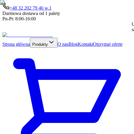
+48 32 202 79 46 w.1
Darmowa dostawa od 1 palety
Pn-Pt: 8:00-16:00
U
s
Strona główna
O nas
Blog
Kontakt
Otrzymaj ofertę
Produkty