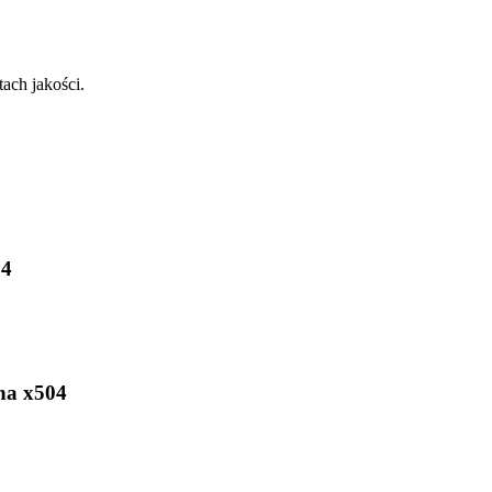
ach jakości.
04
na x504