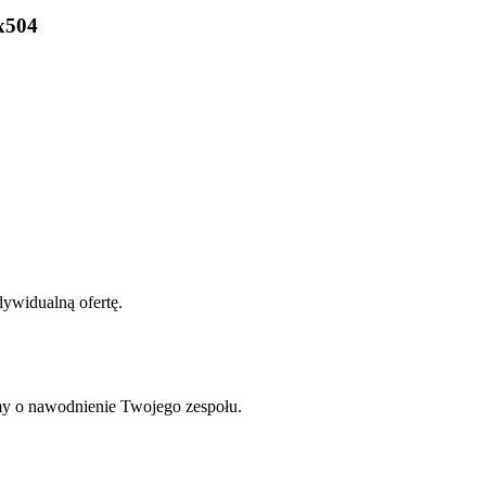
x504
dywidualną ofertę.
my o nawodnienie Twojego zespołu.