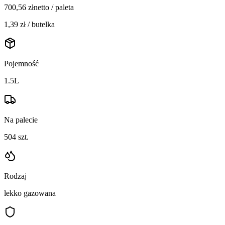
700,56
zł
netto / paleta
1,39
zł / butelka
Pojemność
1.5L
Na palecie
504
szt.
Rodzaj
lekko gazowana